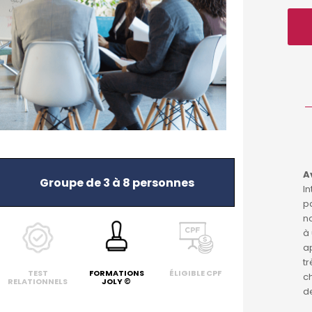
Avis Client - Octobre 2024
Av
Groupe de 3 à 8 personnes
Formation dynamique et vivante. On se
In
sent capable d'appliquer les
pa
méthodologies d'apprentissage actif.
no
à 
ap
tr
TEST
FORMATIONS
ÉLIGIBLE CPF
ch
RELATIONNELS
JOLY ©
d