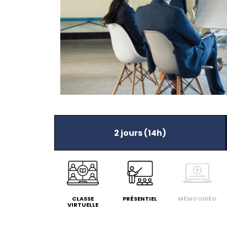
Avis Client - Juin 2026
2 jours (14h)
Quels sont les points forts de cette
formation ? Le dynamisme et la
pédagogie.
CLASSE
PRÉSENTIEL
MÉMO VIDÉO
VIRTUELLE