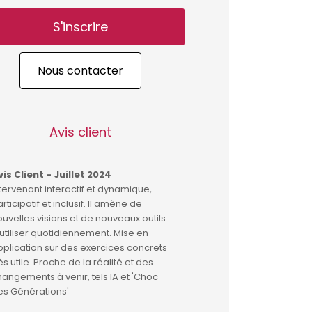
S'inscrire
Nous contacter
Avis client
is Client - Juillet 2024
Avis
tervenant interactif et dynamique,
Pour 
rticipatif et inclusif. Il amène de
point
uvelles visions et de nouveaux outils
et do
utiliser quotidiennement. Mise en
plication sur des exercices concrets
ès utile. Proche de la réalité et des
angements à venir, tels IA et 'Choc
es Générations'