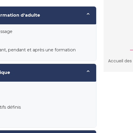
⌄
ormation d'adulte
issage
ant, pendant et après une formation
Accueil des
⌄
ique
ifs définis