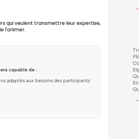
s qui veulent transmettre leur expertise,
e l'animer.
Tr
Pl
Co
Eq
sera capable de :
Qu
ns adaptés aux besoins des participants
Ec
Qu