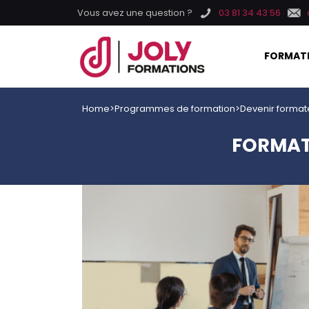
Vous avez une question ?
03 81 34 43 56
FORMAT
Home
>
Programmes de formation
>
Devenir format
FORMAT