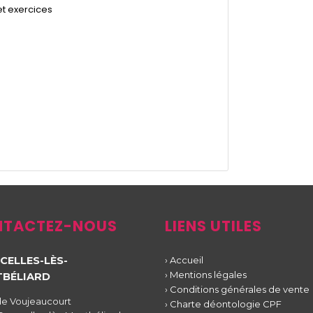
et exercices
TACTEZ-NOUS
LIENS UTILES
CELLES-LÈS-
› Accueil
› Mentions légales
BÉLIARD
› Conditions générales de vente
 de Voujeaucourt
› Charte déontologie CPF